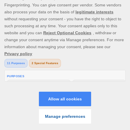
Prime Slots propose plus de 1 500 machines à sous accessibles
pour de l’argent réel et conçus par les meilleurs développeurs de
jeux de machines à sous en ligne. Parcourez le site et découvrez
les meilleurs jeux de machines à sous, les titres récemment lancés,
les thèmes passionnants ainsi que les revues des principales séries
de machines à sous telles que Rainbow Riches et Monopoly. En
plus de l'énorme gamme de machines à sous en ligne, Prime Slots
propose plusieurs autres jeux de casino, comme les machines à
sous à jackpot, les cartes à gratter et les jeux de casino en direct.
V: 2.35.0 All rights reserved. January 2025
RECHERCHE
PROMOS
JOUER
MENU