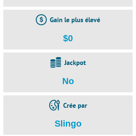
Gain le plus élevé
$0
Jackpot
No
Crée par
Slingo