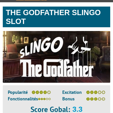
THE GODFATHER SLINGO
SLOT
Popularité
Excitation
Fonctionnalités
Bonus
Score Gobal
:
3.3