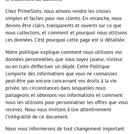
Chez PrimeSlots, nous aimons rendre les choses
simples et faciles pour nos clients. En revanche, nous
devons être clairs, transparents et ouverts sur ce que
nous collectons, et comment et pourquoi nous utilisons
ces données. C’est pourquoi cette page est si détaillée.
Notre politique explique comment nous utilisons vos
données personnelles, que vous soyez joueur, visiteur
ou en train d’effectuer un dépôt. Cette Politique
comporte des informations que vous ne connaissez
peut-être pas encore concernant vos droits à la vie
privée, les circonstances dans lesquelles nous
partageons et obtenons vos informations et comment
nous les utilisons pour personnaliser les offres que vous
recevez. Nous vous invitons à lire attentivement
l’intégralité de ce document.
Nous vous informerons de tout changement important