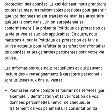
protection des données. Le cas échéant, nous prendrons
toutes les mesures raisonnables possibles pour garantir
que vos données soient traitées de manière aussi sûre
qu’elles le sont dans l’Union européenne et
conformément à la présente Politique de protection de
la vie privée et aux lois applicables. En outre, nous
mettrons à jour la Politique de protection de la vie
privée actuelle pour refléter le transfert transfrontalier
de données et les garanties pertinentes pour votre vie
privée.
Les informations que nous recueillons et qui peuvent
inclure des « renseignements à caractère personnel »
sont utilisées aux fins suivantes:
Pour créer votre compte et fournir nos services (par
exemple, l’identification et la vérification de vos
données personnelles, l’envoi de chèques, le
traitement de vos paiements, la consultation du