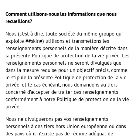
Comment utilisons-nous les informations que nous
recueillons?
Nous (c’est à dire, toute société du même groupe qui
exploite ##skin#) utilisons et transmettons les
renseignements personnels de la manière décrite dans
la présente Politique de protection de la vie privée. Les
renseignements personnels ne seront divulgués que
dans la mesure requise pour un objectif précis, comme
le stipule la présente Politique de protection de la vie
privée, et le cas échéant, nous demandons au tiers
concerné d’accepter de traiter ces renseignements
conformément à notre Politique de protection de la vie
privée.
Nous ne divulguerons pas vos renseignements
personnels à des tiers hors Union européenne ou dans
des pays où il n’existe pas de régime adéquat de