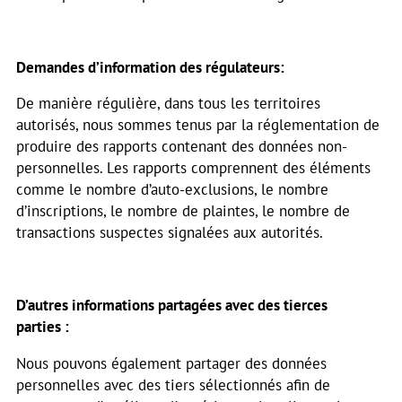
Demandes d’information des régulateurs:
De manière régulière, dans tous les territoires
autorisés, nous sommes tenus par la réglementation de
produire des rapports contenant des données non-
personnelles. Les rapports comprennent des éléments
comme le nombre d’auto-exclusions, le nombre
d’inscriptions, le nombre de plaintes, le nombre de
transactions suspectes signalées aux autorités.
D’autres informations partagées avec des tierces
parties :
Nous pouvons également partager des données
personnelles avec des tiers sélectionnés afin de