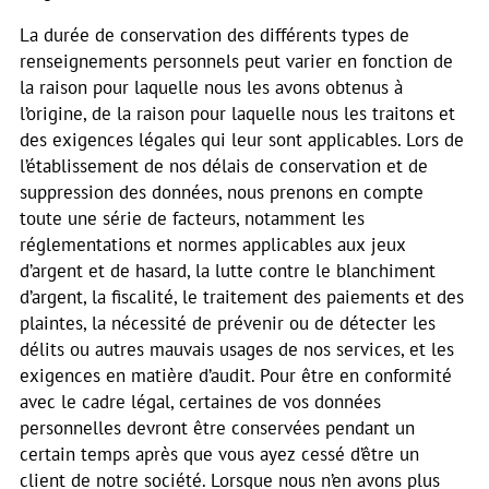
La durée de conservation des différents types de
renseignements personnels peut varier en fonction de
la raison pour laquelle nous les avons obtenus à
l’origine, de la raison pour laquelle nous les traitons et
des exigences légales qui leur sont applicables. Lors de
l’établissement de nos délais de conservation et de
suppression des données, nous prenons en compte
toute une série de facteurs, notamment les
réglementations et normes applicables aux jeux
d’argent et de hasard, la lutte contre le blanchiment
d’argent, la fiscalité, le traitement des paiements et des
plaintes, la nécessité de prévenir ou de détecter les
délits ou autres mauvais usages de nos services, et les
exigences en matière d’audit. Pour être en conformité
avec le cadre légal, certaines de vos données
personnelles devront être conservées pendant un
certain temps après que vous ayez cessé d’être un
client de notre société. Lorsque nous n’en avons plus