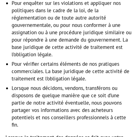
Pour enquêter sur les violations et appliquer nos
politiques dans le cadre de la loi, de la
réglementation ou de toute autre autorité
gouvernementale, ou pour nous conformer à une
assignation ou à une procédure juridique similaire ou
pour répondre à une demande du gouvernement. La
base juridique de cette activité de traitement est
l’obligation légale.
Pour vérifier certains éléments de nos pratiques
commerciales. La base juridique de cette activité de
traitement est l’obligation légale.
Lorsque nous décidons, vendons, transférons ou
disposons de quelque manière que ce soit d’une
partie de notre activité éventuelle, nous pouvons
partager vos informations avec des acheteurs
potentiels et nos conseillers professionnels à cette
fin.