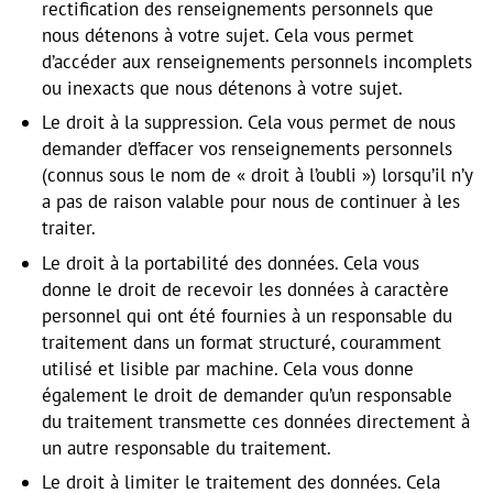
rectification des renseignements personnels que
nous détenons à votre sujet. Cela vous permet
d’accéder aux renseignements personnels incomplets
ou inexacts que nous détenons à votre sujet.
Le droit à la suppression. Cela vous permet de nous
demander d’effacer vos renseignements personnels
(connus sous le nom de « droit à l’oubli ») lorsqu’il n’y
a pas de raison valable pour nous de continuer à les
traiter.
Le droit à la portabilité des données. Cela vous
donne le droit de recevoir les données à caractère
personnel qui ont été fournies à un responsable du
traitement dans un format structuré, couramment
utilisé et lisible par machine. Cela vous donne
également le droit de demander qu’un responsable
du traitement transmette ces données directement à
un autre responsable du traitement.
Le droit à limiter le traitement des données. Cela