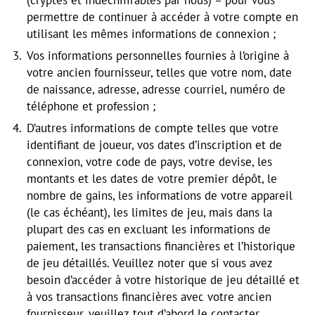
permettre de continuer à accéder à votre compte en
utilisant les mêmes informations de connexion ;
Vos informations personnelles fournies à l’origine à
votre ancien fournisseur, telles que votre nom, date
de naissance, adresse, adresse courriel, numéro de
téléphone et profession ;
D’autres informations de compte telles que votre
identifiant de joueur, vos dates d’inscription et de
connexion, votre code de pays, votre devise, les
montants et les dates de votre premier dépôt, le
nombre de gains, les informations de votre appareil
(le cas échéant), les limites de jeu, mais dans la
plupart des cas en excluant les informations de
paiement, les transactions financières et l’historique
de jeu détaillés. Veuillez noter que si vous avez
besoin d’accéder à votre historique de jeu détaillé et
à vos transactions financières avec votre ancien
fournisseur, veuillez tout d’abord le contacter