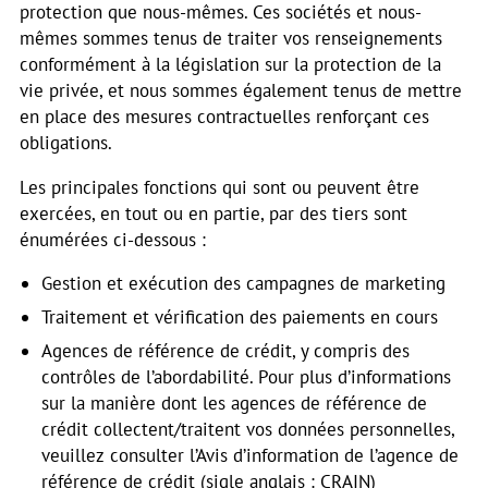
protection que nous-mêmes. Ces sociétés et nous-
mêmes sommes tenus de traiter vos renseignements
conformément à la législation sur la protection de la
vie privée, et nous sommes également tenus de mettre
en place des mesures contractuelles renforçant ces
obligations.
Les principales fonctions qui sont ou peuvent être
exercées, en tout ou en partie, par des tiers sont
énumérées ci-dessous :
Gestion et exécution des campagnes de marketing
Traitement et vérification des paiements en cours
Agences de référence de crédit, y compris des
contrôles de l’abordabilité. Pour plus d’informations
sur la manière dont les agences de référence de
crédit collectent/traitent vos données personnelles,
veuillez consulter l’Avis d’information de l’agence de
référence de crédit (sigle anglais : CRAIN)