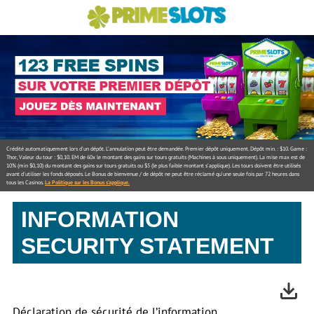
Crédité automatiquement lors d’un dépôt. L’annulation peut être demandée. Premier dépôt uniquement. Dépôt min. : $10. Game :
Thor, Valeur du tour : $0,10. EM de 60x le montant des gains sur tours gratuits (Machines à sous uniquement). La mise max est de
10% (min $0,10) du montant des gains sur tours gratuits ou $5 (le plus faible montant s’applique). Les tours doivent être utilisés
avant d'utiliser les fonds déposés. Le Bonus de bienvenue / de dépôt ne peut être réclamé qu’une seule fois par 72 heures dans
tous les Casinos.
La Politique sur les Bonus s'applique.
INFORMATION
SECURITY STATEMENT
Déclaration de sécurité de l’information