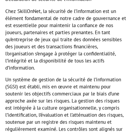
Chez SkillOnNet, la sécurité de l’information est un
élément fondamental de notre cadre de gouvernance et
est essentielle pour maintenir la confiance de nos
joueurs, partenaires et parties prenantes. En tant
qu’entreprise de jeux qui traite des données sensibles
des joueurs et des transactions financières,
l’organisation s’engage à protéger la confidentialité,
l’intégrité et la disponibilité de tous les actifs
d’information.
Un système de gestion de la sécurité de l’information
(SGSI) est établi, mis en œuvre et maintenu pour
soutenir les objectifs commerciaux par le biais d’une
approche axée sur les risques. La gestion des risques
est intégrée à la culture organisationnelle, y compris
l’identification, l’évaluation et l’atténuation des risques,
soutenue par un registre des risques maintenu et
régulièrement examiné. Les contrôles sont alignés sur