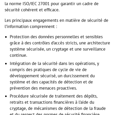
la norme ISO/IEC 27001 pour garantir un cadre de
sécurité cohérent et efficace.
Les principaux engagements en matière de sécurité de
l’information comprennent :
Protection des données personnelles et sensibles
grâce à des contrôles d’accès stricts, une architecture
système sécurisée, un cryptage et une surveillance
continue.
Intégration de la sécurité dans les opérations, y
compris des pratiques de cycle de vie de
développement sécurisé, un durcissement du
système et des capacités de détection et de
prévention des menaces proactives.
Procédure sécurisée de traitement des dépôts,
retraits et transactions financières à l’aide du
cryptage, de mécanismes de détection de la fraude
et du respect des normes de sécurité financière.