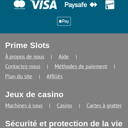
Prime Slots
À propos de nous
Aide
Contactez-nous
Méthodes de paiement
Plan du site
Affiliés
Jeux de casino
Machines à sous
Casino
Cartes à gratter
Sécurité et protection de la vie