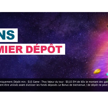
iquement. Dépôt min. : $10. Game : Thor, Valeur du tour : $0,10. EM de 60x le montant des ga
ivent être utilisés avant d'utiliser les fonds déposés. Le Bonus de bienvenue / de dépôt ne peu