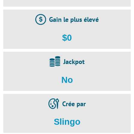
Gain le plus élevé
$0
Jackpot
No
Crée par
Slingo