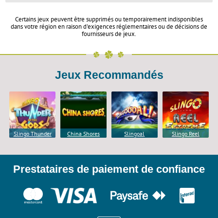
Certains jeux peuvent être supprimés ou temporairement indisponibles
dans votre région en raison d'exigences réglementaires ou de décisions de
fournisseurs de jeux.
Jeux Recommandés
Slingo Thunder
China Shores
Slingoal
Slingo Reel
of the Gods
Slingo
Extreme
Prestataires de paiement de confiance