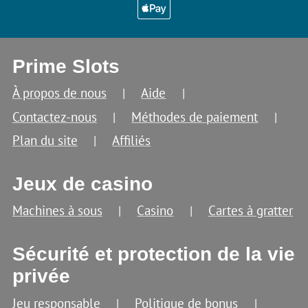
Prime Slots
À propos de nous
Aide
Contactez-nous
Méthodes de paiement
Plan du site
Affiliés
Jeux de casino
Machines à sous
Casino
Cartes à gratter
Sécurité et protection de la vie
privée
Jeu responsable
Politique de bonus