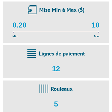
Mise Min à Max ($)
0.20
10
Min
Max
Lignes de paiement
12
Rouleaux
5