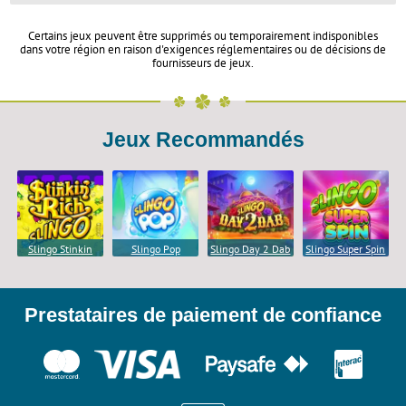
Certains jeux peuvent être supprimés ou temporairement indisponibles
dans votre région en raison d'exigences réglementaires ou de décisions de
fournisseurs de jeux.
Jeux Recommandés
Slingo Stinkin
Slingo Pop
Slingo Day 2 Dab
Slingo Super Spin
Rich
Prestataires de paiement de confiance