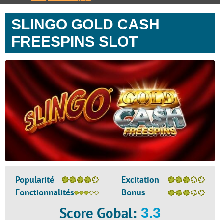
SLINGO GOLD CASH
FREESPINS SLOT
Popularité
Excitation
Fonctionnalités
Bonus
Score Gobal
:
3.3