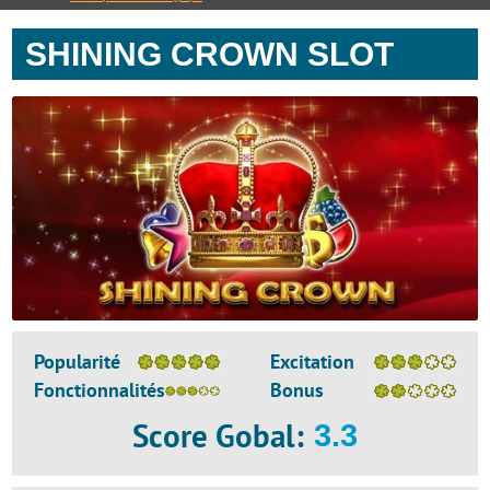
SHINING CROWN SLOT
Popularité
Excitation
Fonctionnalités
Bonus
Score Gobal
:
3.3