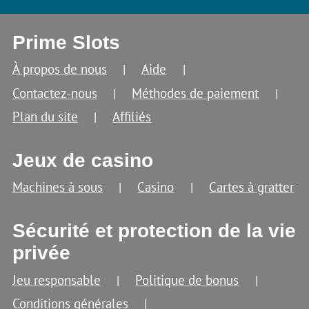
Prime Slots
À propos de nous
Aide
Contactez-nous
Méthodes de paiement
Plan du site
Affiliés
Jeux de casino
Machines à sous
Casino
Cartes à gratter
Sécurité et protection de la vie
privée
Jeu responsable
Politique de bonus
Conditions générales