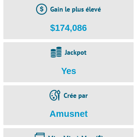
Gain le plus élevé
$174,086
Jackpot
Yes
Crée par
Amusnet