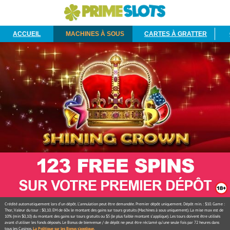
ACCUEIL
MACHINES À SOUS
CARTES À GRATTER
Crédité automatiquement lors d’un dépôt. L’annulation peut être demandée. Premier dépôt uniquement. Dépôt min. : $10. Game :
Thor, Valeur du tour : $0,10. EM de 60x le montant des gains sur tours gratuits (Machines à sous uniquement). La mise max est de
10% (min $0,10) du montant des gains sur tours gratuits ou $5 (le plus faible montant s’applique). Les tours doivent être utilisés
avant d'utiliser les fonds déposés. Le Bonus de bienvenue / de dépôt ne peut être réclamé qu’une seule fois par 72 heures dans
tous les Casinos.
La Politique sur les Bonus s'applique.