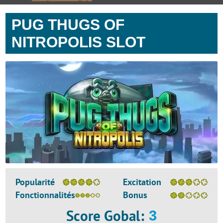
PUG THUGS OF
NITROPOLIS SLOT
Popularité
Excitation
Fonctionnalités
Bonus
Score Gobal
:
3