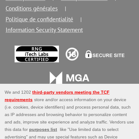
Conditions générales
Politique de confidentialité
Information Security Statement