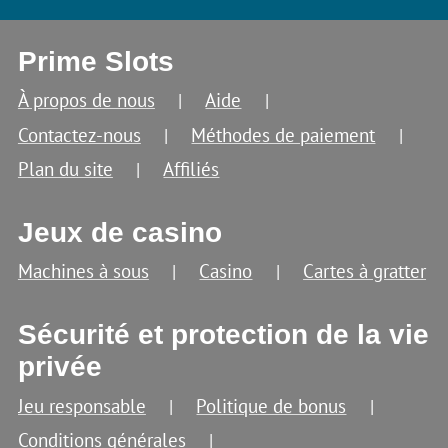
Prime Slots
À propos de nous
Aide
Contactez-nous
Méthodes de paiement
Plan du site
Affiliés
Jeux de casino
Machines à sous
Casino
Cartes à gratter
Sécurité et protection de la vie
privée
Jeu responsable
Politique de bonus
Conditions générales