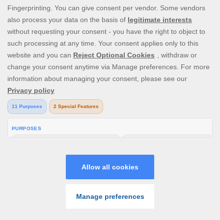
Prime Slots propose plus de 1 500 machines à sous accessibles
pour de l’argent réel et conçus par les meilleurs développeurs de
jeux de machines à sous en ligne. Parcourez le site et découvrez
les meilleurs jeux de machines à sous, les titres récemment lancés,
les thèmes passionnants ainsi que les revues des principales séries
de machines à sous telles que Rainbow Riches et Monopoly. En
plus de l'énorme gamme de machines à sous en ligne, Prime Slots
propose plusieurs autres jeux de casino, comme les machines à
sous à jackpot, les cartes à gratter et les jeux de casino en direct.
V: 2.35.0 All rights reserved. January 2025
RECHERCHE
PROMOS
JOUER
MENU