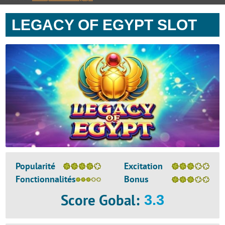
LEGACY OF EGYPT SLOT
Popularité
Excitation
Fonctionnalités
Bonus
Score Gobal
:
3.3