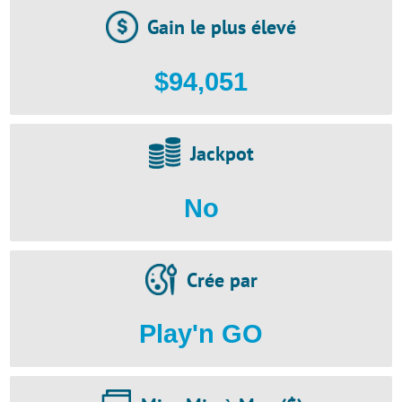
Gain le plus élevé
$94,051
Jackpot
No
Crée par
Play'n GO