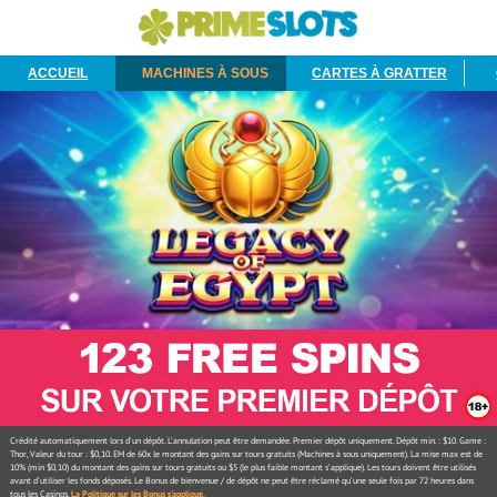
ACCUEIL
MACHINES À SOUS
CARTES À GRATTER
Crédité automatiquement lors d’un dépôt. L’annulation peut être demandée. Premier dépôt uniquement. Dépôt min. : $10. Game :
Thor, Valeur du tour : $0,10. EM de 60x le montant des gains sur tours gratuits (Machines à sous uniquement). La mise max est de
10% (min $0,10) du montant des gains sur tours gratuits ou $5 (le plus faible montant s’applique). Les tours doivent être utilisés
avant d'utiliser les fonds déposés. Le Bonus de bienvenue / de dépôt ne peut être réclamé qu’une seule fois par 72 heures dans
tous les Casinos.
La Politique sur les Bonus s'applique.