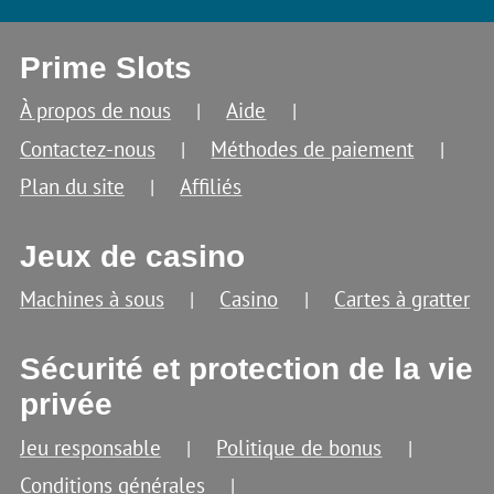
Prime Slots
À propos de nous
Aide
Contactez-nous
Méthodes de paiement
Plan du site
Affiliés
Jeux de casino
Machines à sous
Casino
Cartes à gratter
Sécurité et protection de la vie
privée
Jeu responsable
Politique de bonus
Conditions générales