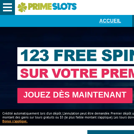
ACCUEIL
JOUEZ DÈS MAINTENANT
Crédité automatiquement lors d’un dépôt. L’annulation peut être demandée. Premier dépôt un
montant des gains sur tours gratuits ou $5 (le plus faible montant s’applique). Les tours do
Bonus s'applique.