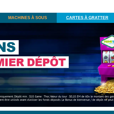
MACHINES À SOUS
CARTES À GRATTER
iquement. Dépôt min. : $10. Game : Thor, Valeur du tour : $0,10. EM de 60x le montant des ga
ivent être utilisés avant d'utiliser les fonds déposés. Le Bonus de bienvenue / de dépôt ne peu