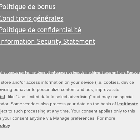
Politique de bonus
Conditions générales
Politique de confidentialité
Information Security Statement
l et conçus par les meilleurs développeurs de jeux de machines à sous en ligne. Parcoure
achines à sous telles que Rainbow Riches et Monopoly. En plus de l'énorme gamme de mach