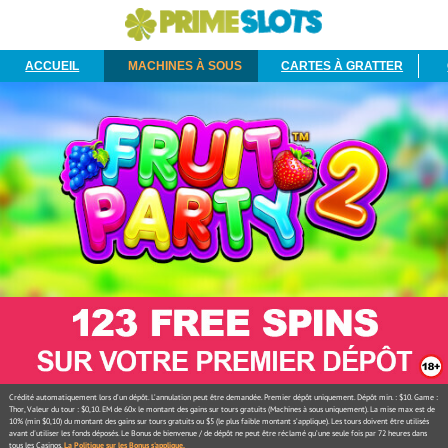
ACCUEIL
MACHINES À SOUS
CARTES À GRATTER
Crédité automatiquement lors d’un dépôt. L’annulation peut être demandée. Premier dépôt uniquement. Dépôt min. : $10. Game :
Thor, Valeur du tour : $0,10. EM de 60x le montant des gains sur tours gratuits (Machines à sous uniquement). La mise max est de
10% (min $0,10) du montant des gains sur tours gratuits ou $5 (le plus faible montant s’applique). Les tours doivent être utilisés
avant d'utiliser les fonds déposés. Le Bonus de bienvenue / de dépôt ne peut être réclamé qu’une seule fois par 72 heures dans
tous les Casinos.
La Politique sur les Bonus s'applique.