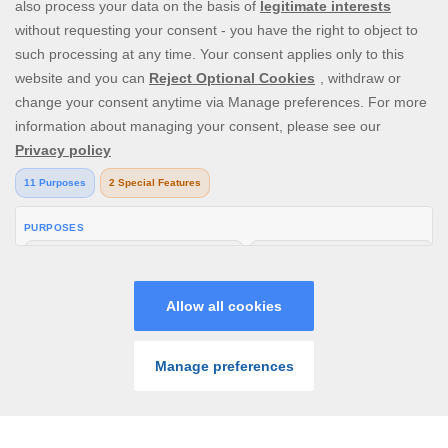
Prime Slots propose plus de 1 500 machines à sous accessibles
pour de l’argent réel et conçus par les meilleurs développeurs de
jeux de machines à sous en ligne. Parcourez le site et découvrez
les meilleurs jeux de machines à sous, les titres récemment lancés,
les thèmes passionnants ainsi que les revues des principales séries
de machines à sous telles que Rainbow Riches et Monopoly. En
plus de l'énorme gamme de machines à sous en ligne, Prime Slots
propose plusieurs autres jeux de casino, comme les machines à
sous à jackpot, les cartes à gratter et les jeux de casino en direct.
V: 2.35.0 All rights reserved. January 2025
RECHERCHE
PROMOS
JOUER
MENU