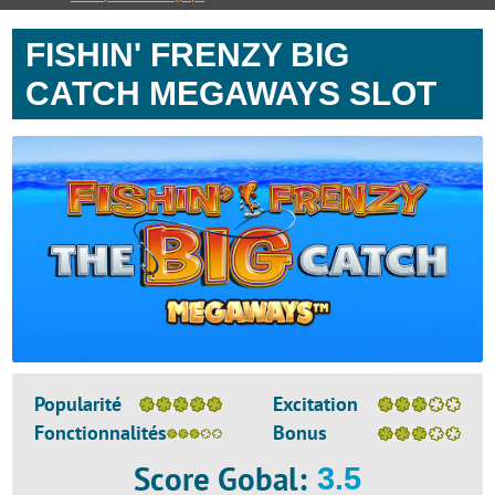
FISHIN' FRENZY BIG
CATCH MEGAWAYS SLOT
Popularité
Excitation
Fonctionnalités
Bonus
Score Gobal
:
3.5