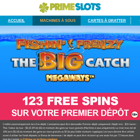
ACCUEIL
MACHINES À SOUS
CARTES À GRATTER
Crédité automatiquement lors d’un dépôt. L’annulation peut être demandée. Premier dépôt uniquement. Dépôt min. : $10. Game :
Thor, Valeur du tour : $0,10. EM de 60x le montant des gains sur tours gratuits (Machines à sous uniquement). La mise max est de
10% (min $0,10) du montant des gains sur tours gratuits ou $5 (le plus faible montant s’applique). Les tours doivent être utilisés
avant d'utiliser les fonds déposés. Le Bonus de bienvenue / de dépôt ne peut être réclamé qu’une seule fois par 72 heures dans
tous les Casinos.
La Politique sur les Bonus s'applique.