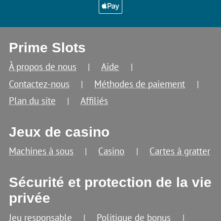
Prime Slots
À propos de nous
Aide
Contactez-nous
Méthodes de paiement
Plan du site
Affiliés
Jeux de casino
Machines à sous
Casino
Cartes à gratter
Sécurité et protection de la vie
privée
Jeu responsable
Politique de bonus