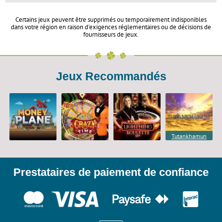
Certains jeux peuvent être supprimés ou temporairement indisponibles
dans votre région en raison d'exigences réglementaires ou de décisions de
fournisseurs de jeux.
Jeux Recommandés
Tutankhamun
Pull Tab
Prestataires de paiement de confiance