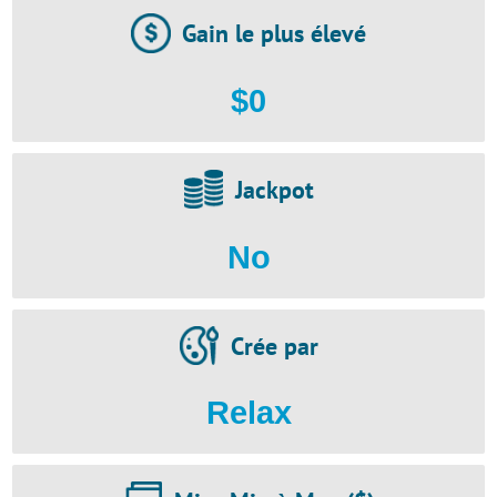
Gain le plus élevé
$0
Jackpot
No
Crée par
Relax