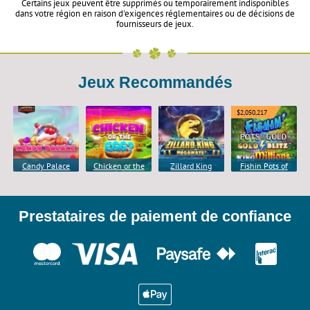
Certains jeux peuvent être supprimés ou temporairement indisponibles
dans votre région en raison d'exigences réglementaires ou de décisions de
fournisseurs de jeux.
Jeux Recommandés
$2,050,217
Candy Palace
Chicken or the
Zillard King
Fishin Pots of
Egg
MegaWays
Gold Gold Blitz
King Millions
Prestataires de paiement de confiance