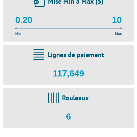
Mise Min à Max ($)
0.20
10
Min
Max
Lignes de paiement
117,649
Rouleaux
6