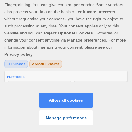
Prime Slots propose plus de 1 500 machines à sous accessibles
pour de l’argent réel et conçus par les meilleurs développeurs de
jeux de machines à sous en ligne. Parcourez le site et découvrez
les meilleurs jeux de machines à sous, les titres récemment lancés,
les thèmes passionnants ainsi que les revues des principales séries
de machines à sous telles que Rainbow Riches et Monopoly. En
plus de l'énorme gamme de machines à sous en ligne, Prime Slots
propose plusieurs autres jeux de casino, comme les machines à
sous à jackpot, les cartes à gratter et les jeux de casino en direct.
V: 2.35.0 All rights reserved. January 2025
RECHERCHE
PROMOS
JOUER
MENU