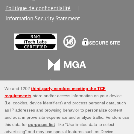
Politique de confidentialité
Information Security Statement