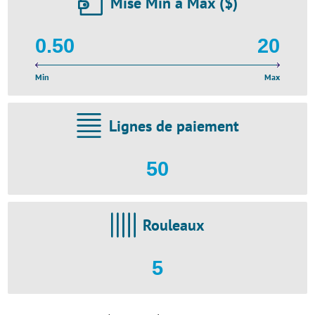
Mise Min à Max ($)
0.50
20
Min
Max
Lignes de paiement
50
Rouleaux
5