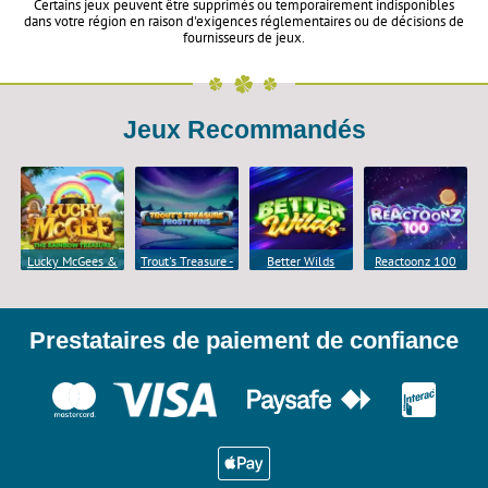
Certains jeux peuvent être supprimés ou temporairement indisponibles
dans votre région en raison d'exigences réglementaires ou de décisions de
fournisseurs de jeux.
Jeux Recommandés
Lucky McGees &
Trout's Treasure -
Better Wilds
Reactoonz 100
The Rainbow
Frosty Fins
Treasures
Prestataires de paiement de confiance