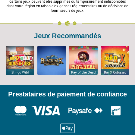
Certains jeux peuvent être supprimés ou temporairement indisponibles
dans votre région en raison d'exigences réglementaires ou de décisions de
fournisseurs de jeux.
Jeux Recommandés
Slingo Wild
Pay of the Dead
Bar X Colossal
Adventure
Prestataires de paiement de confiance