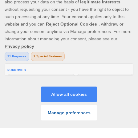
Prime Slots propose plus de 1 500 machines à sous accessibles
pour de l’argent réel et conçus par les meilleurs développeurs de
jeux de machines à sous en ligne. Parcourez le site et découvrez
les meilleurs jeux de machines à sous, les titres récemment lancés,
les thèmes passionnants ainsi que les revues des principales séries
de machines à sous telles que Rainbow Riches et Monopoly. En
plus de l'énorme gamme de machines à sous en ligne, Prime Slots
propose plusieurs autres jeux de casino, comme les machines à
sous à jackpot, les cartes à gratter et les jeux de casino en direct.
V: 2.35.0 All rights reserved. January 2025
RECHERCHE
PROMOS
JOUER
MENU