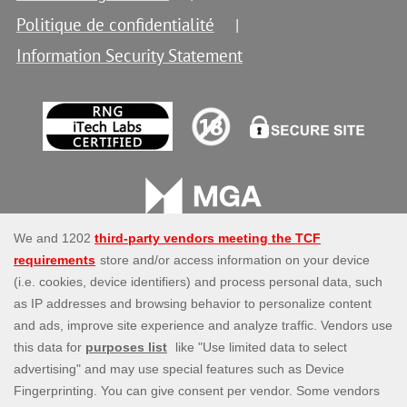
Politique de confidentialité
Information Security Statement