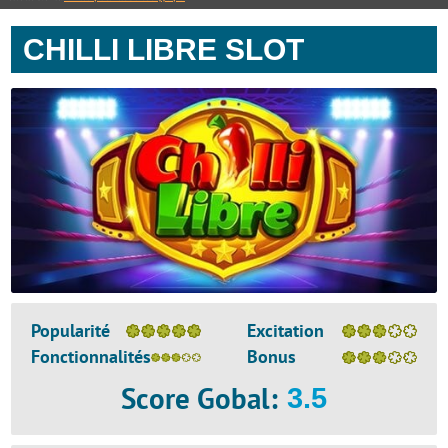
CHILLI LIBRE SLOT
Popularité
Excitation
Fonctionnalités
Bonus
Score Gobal
:
3.5