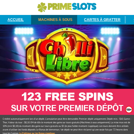
ACCUEIL
MACHINES À SOUS
CARTES À GRATTER
Crédité automatiquement lors d’un dépôt. L’annulation peut être demandée. Premier dépôt uniquement. Dépôt min. : $10. Game :
Thor, Valeur du tour : $0,10. EM de 60x le montant des gains sur tours gratuits (Machines à sous uniquement). La mise max est de
10% (min $0,10) du montant des gains sur tours gratuits ou $5 (le plus faible montant s’applique). Les tours doivent être utilisés
avant d'utiliser les fonds déposés. Le Bonus de bienvenue / de dépôt ne peut être réclamé qu’une seule fois par 72 heures dans
tous les Casinos.
La Politique sur les Bonus s'applique.