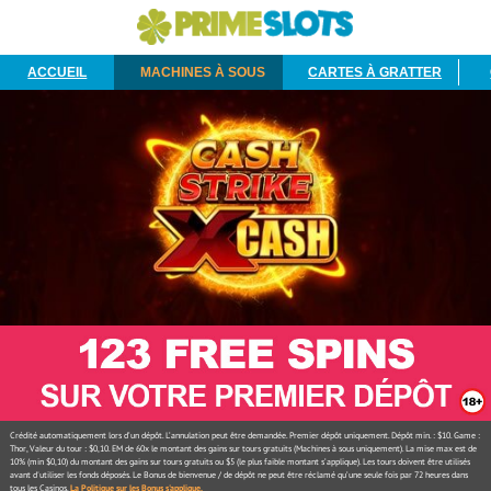
ACCUEIL
MACHINES À SOUS
CARTES À GRATTER
Crédité automatiquement lors d’un dépôt. L’annulation peut être demandée. Premier dépôt uniquement. Dépôt min. : $10. Game :
Thor, Valeur du tour : $0,10. EM de 60x le montant des gains sur tours gratuits (Machines à sous uniquement). La mise max est de
10% (min $0,10) du montant des gains sur tours gratuits ou $5 (le plus faible montant s’applique). Les tours doivent être utilisés
avant d'utiliser les fonds déposés. Le Bonus de bienvenue / de dépôt ne peut être réclamé qu’une seule fois par 72 heures dans
tous les Casinos.
La Politique sur les Bonus s'applique.