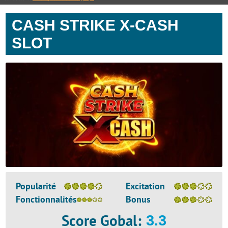
CASH STRIKE X-CASH
SLOT
Popularité
Excitation
Fonctionnalités
Bonus
Score Gobal
:
3.3