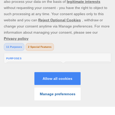
Prime Slots propose plus de 1 500 machines à sous accessibles
pour de l’argent réel et conçus par les meilleurs développeurs de
jeux de machines à sous en ligne. Parcourez le site et découvrez
les meilleurs jeux de machines à sous, les titres récemment lancés,
les thèmes passionnants ainsi que les revues des principales séries
de machines à sous telles que Rainbow Riches et Monopoly. En
plus de l'énorme gamme de machines à sous en ligne, Prime Slots
propose plusieurs autres jeux de casino, comme les machines à
sous à jackpot, les cartes à gratter et les jeux de casino en direct.
V: 2.35.0 All rights reserved. January 2025
RECHERCHE
PROMOS
JOUER
MENU