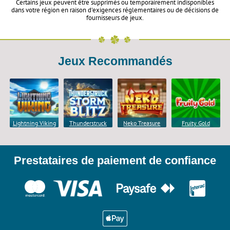
Certains jeux peuvent être supprimés ou temporairement indisponibles
dans votre région en raison d'exigences réglementaires ou de décisions de
fournisseurs de jeux.
Jeux Recommandés
Lightning Viking
Thunderstruck
Neko Treasure
Fruity Gold
Stormblitz
Prestataires de paiement de confiance