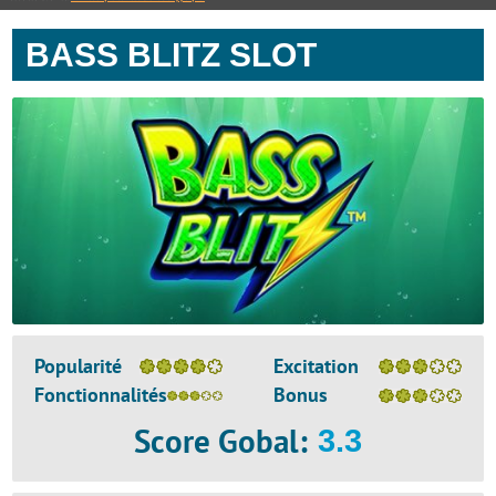
BASS BLITZ SLOT
Popularité
Excitation
Fonctionnalités
Bonus
Score Gobal
:
3.3