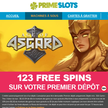
ACCUEIL
MACHINES À SOUS
CARTES À GRATTER
Crédité automatiquement lors d’un dépôt. L’annulation peut être demandée. Premier dépôt uniquement. Dépôt min. : $10. Game :
Thor, Valeur du tour : $0,10. EM de 60x le montant des gains sur tours gratuits (Machines à sous uniquement). La mise max est de
10% (min $0,10) du montant des gains sur tours gratuits ou $5 (le plus faible montant s’applique). Les tours doivent être utilisés
avant d'utiliser les fonds déposés. Le Bonus de bienvenue / de dépôt ne peut être réclamé qu’une seule fois par 72 heures dans
tous les Casinos.
La Politique sur les Bonus s'applique.