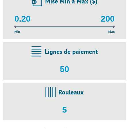
Mise Min à Max ($)
0.20
200
Min
Max
Lignes de paiement
50
Rouleaux
5