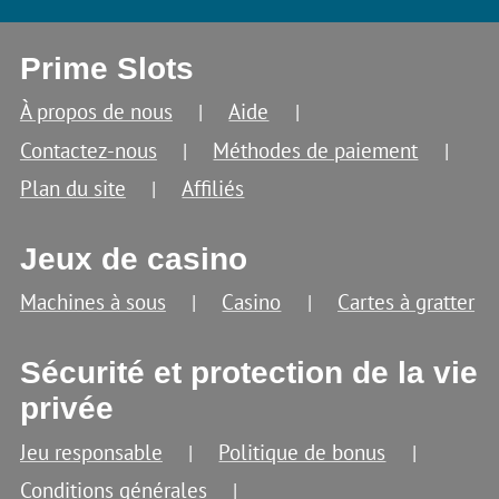
Prime Slots
À propos de nous
Aide
Contactez-nous
Méthodes de paiement
Plan du site
Affiliés
Jeux de casino
Machines à sous
Casino
Cartes à gratter
Sécurité et protection de la vie
privée
Jeu responsable
Politique de bonus
Conditions générales