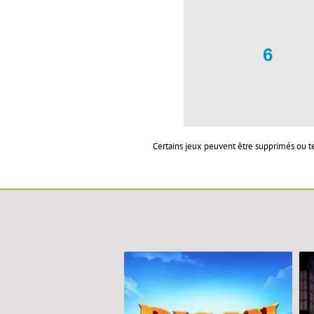
6
Certains jeux peuvent être supprimés ou t