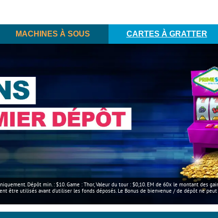
MACHINES À SOUS
CARTES À GRATTER
iquement. Dépôt min. : $10. Game : Thor, Valeur du tour : $0,10. EM de 60x le montant des ga
ivent être utilisés avant d'utiliser les fonds déposés. Le Bonus de bienvenue / de dépôt ne peu