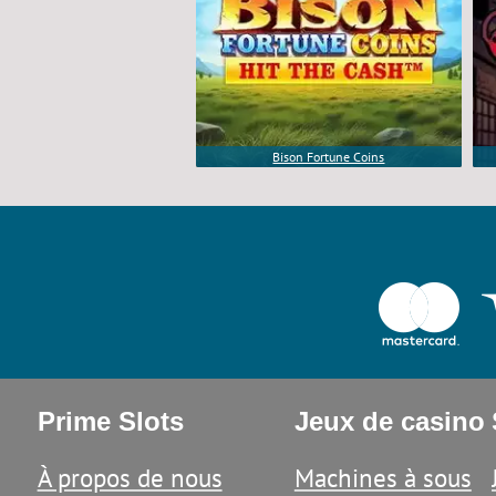
Bison Fortune Coins
Prime Slots
Jeux de casino
À propos de nous
Machines à sous