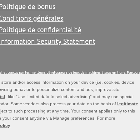
Politique de bonus
Conditions générales
Politique de confidentialité
Information Security Statement
l et conçus par les meilleurs développeurs de jeux de machines à sous en ligne. Parcoure
achines à sous telles que Rainbow Riches et Monopoly. En plus de l'énorme gamme de mach