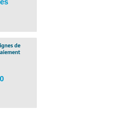
es
ignes de
aiement
0