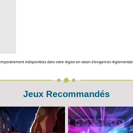
emporairement indisponibles dans votre région en raison d'exigences réglementaire
Jeux Recommandés