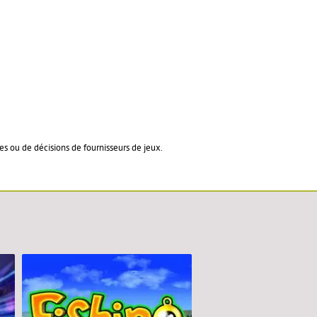
s ou de décisions de fournisseurs de jeux.