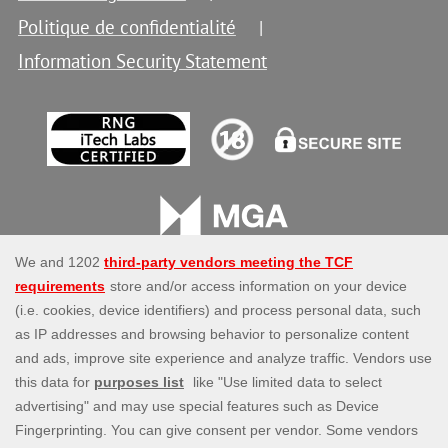
Politique de confidentialité
Information Security Statement