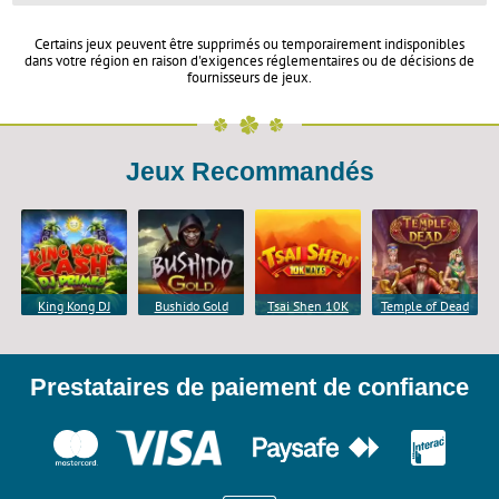
Certains jeux peuvent être supprimés ou temporairement indisponibles
dans votre région en raison d'exigences réglementaires ou de décisions de
fournisseurs de jeux.
Jeux Recommandés
King Kong DJ
Bushido Gold
Tsai Shen 10K
Temple of Dead
Prime8
WAYS
Prestataires de paiement de confiance