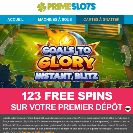
ACCUEIL
MACHINES À SOUS
CARTES À GRATTER
Crédité automatiquement lors d’un dépôt. L’annulation peut être demandée. Premier dépôt uniquement. Dépôt min. : $10. Game :
Thor, Valeur du tour : $0,10. EM de 60x le montant des gains sur tours gratuits (Machines à sous uniquement). La mise max est de
10% (min $0,10) du montant des gains sur tours gratuits ou $5 (le plus faible montant s’applique). Les tours doivent être utilisés
avant d'utiliser les fonds déposés. Le Bonus de bienvenue / de dépôt ne peut être réclamé qu’une seule fois par 72 heures dans
tous les Casinos.
La Politique sur les Bonus s'applique.