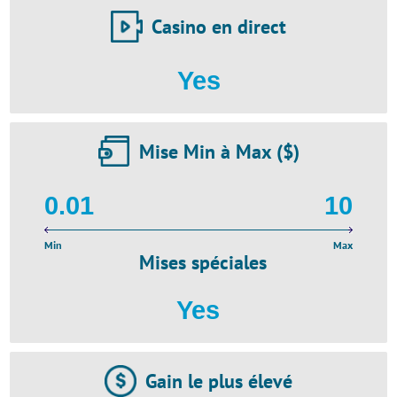
Casino en direct
Yes
Mise Min à Max ($)
0.01
10
Min
Max
Mises spéciales
Yes
Gain le plus élevé