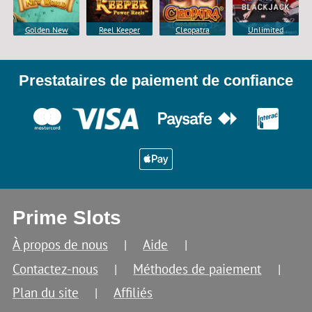
Golden New
Reel Keeper
Cleopatra
Unlimited
World
Power Reels
Megaways
Blackjack By
PlayTech
Prestataires de paiement de confiance
Prime Slots
À propos de nous
Aide
Contactez-nous
Méthodes de paiement
Plan du site
Affiliés