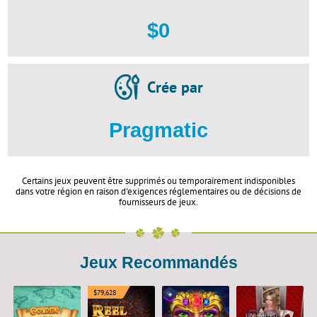
$0
Crée par
Pragmatic
Certains jeux peuvent être supprimés ou temporairement indisponibles
dans votre région en raison d'exigences réglementaires ou de décisions de
fournisseurs de jeux.
Jeux Recommandés
$79,628