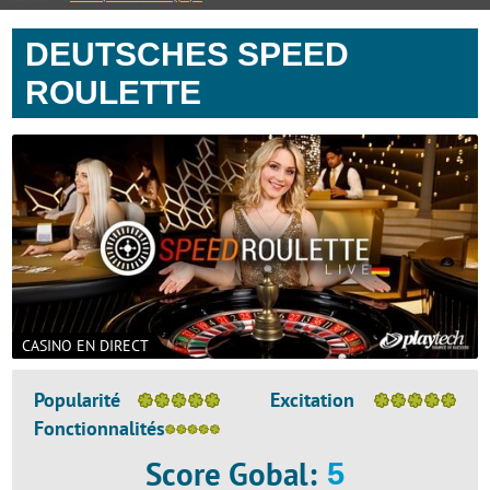
DEUTSCHES SPEED
ROULETTE
CASINO EN DIRECT
Popularité
Excitation
Fonctionnalités
Score Gobal
:
5