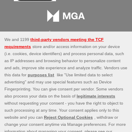
Prime Slots propose plus de 1 500 machines à sous accessibles
pour de l’argent réel et conçus par les meilleurs développeurs de