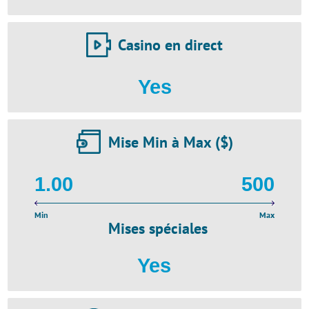
Casino en direct
Yes
Mise Min à Max ($)
1.00
500
Min
Max
Mises spéciales
Yes