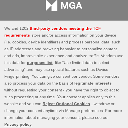
Prime Slots propose plus de 1 500 machines à sous accessibles
pour de l’argent réel et conçus par les meilleurs développeurs de
jeux de machines à sous en ligne. Parcourez le site et découvrez