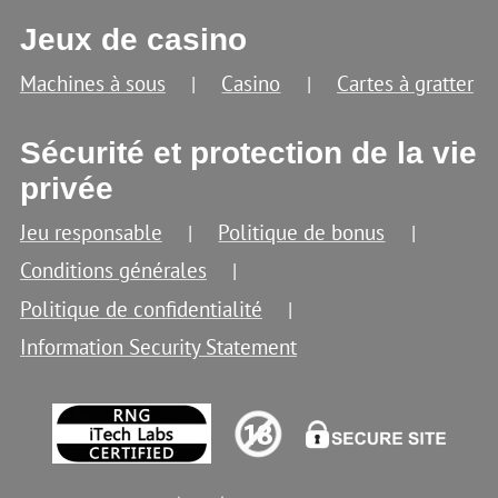
Jeux de casino
Machines à sous
Casino
Cartes à gratter
Sécurité et protection de la vie
privée
Jeu responsable
Politique de bonus
Conditions générales
Politique de confidentialité
Information Security Statement