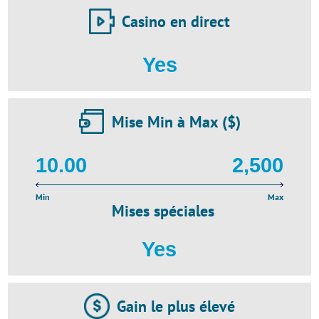
Casino en direct
Yes
Mise Min à Max ($)
10.00
2,500
Min
Max
Mises spéciales
Yes
Gain le plus élevé