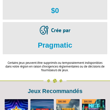
$0
Crée par
Pragmatic
Certains jeux peuvent être supprimés ou temporairement indisponibles
dans votre région en raison d'exigences réglementaires ou de décisions de
fournisseurs de jeux.
Jeux Recommandés
$80,380
$80,380