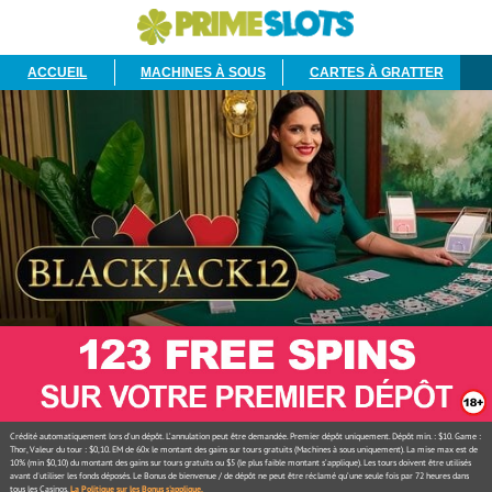
ACCUEIL
MACHINES À SOUS
CARTES À GRATTER
Crédité automatiquement lors d’un dépôt. L’annulation peut être demandée. Premier dépôt uniquement. Dépôt min. : $10. Game :
Thor, Valeur du tour : $0,10. EM de 60x le montant des gains sur tours gratuits (Machines à sous uniquement). La mise max est de
10% (min $0,10) du montant des gains sur tours gratuits ou $5 (le plus faible montant s’applique). Les tours doivent être utilisés
avant d'utiliser les fonds déposés. Le Bonus de bienvenue / de dépôt ne peut être réclamé qu’une seule fois par 72 heures dans
tous les Casinos.
La Politique sur les Bonus s'applique.